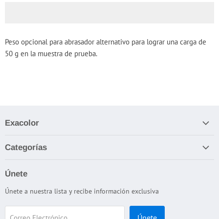
Peso opcional para abrasador alternativo para lograr una carga de
50 g en la muestra de prueba.
Exacolor
Nosotros
Categorías
Términos y Condiciones
Apariencia
Política de devolución / reembolso
Únete
Cabinas de Iluminación
Términos del servicio
Únete a nuestra lista y recibe información exclusiva
Color
Política de reembolso
Dispersión
Únete
Correo Electrónico