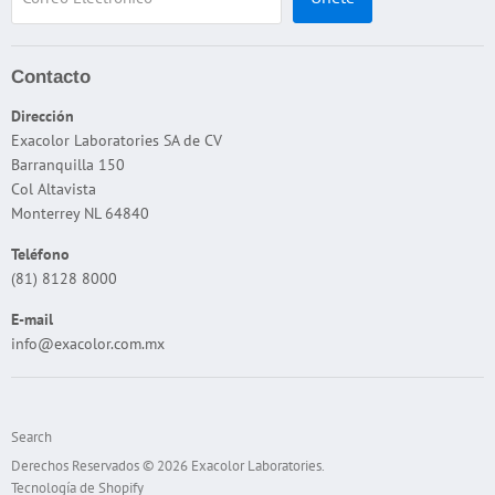
DJH
Espesor
Flamabilidad
Contacto
Interperismo
Dirección
Exacolor Laboratories SA de CV
Microscopios
Barranquilla 150
Pruebas Físicas
Col Altavista
Taber
Monterrey NL 64840
Temperatura
Teléfono
Tensión de la Superficie
(81) 8128 8000
E-mail
info@exacolor.com.mx
Search
Derechos Reservados © 2026 Exacolor Laboratories.
Tecnología de Shopify