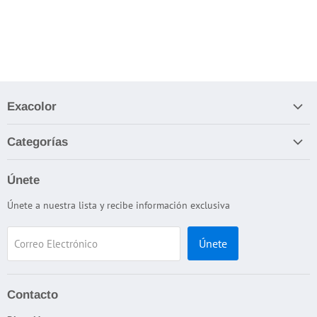
Exacolor
Nosotros
Categorías
Términos y Condiciones
Apariencia
Política de devolución / reembolso
Únete
Cabinas de Iluminación
Términos del servicio
Únete a nuestra lista y recibe información exclusiva
Color
Política de reembolso
Dispersión
Únete
Correo Electrónico
DJH
Espesor
Flamabilidad
Contacto
Interperismo