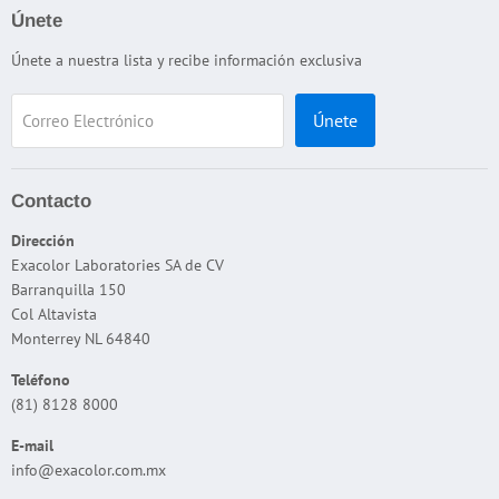
Apariencia
Política de devolución / reembolso
Únete
Cabinas de Iluminación
Términos del servicio
Únete a nuestra lista y recibe información exclusiva
Color
Política de reembolso
Dispersión
Únete
Correo Electrónico
DJH
Espesor
Flamabilidad
Contacto
Interperismo
Dirección
Exacolor Laboratories SA de CV
Microscopios
Barranquilla 150
Pruebas Físicas
Col Altavista
Taber
Monterrey NL 64840
Temperatura
Teléfono
Tensión de la Superficie
(81) 8128 8000
E-mail
info@exacolor.com.mx