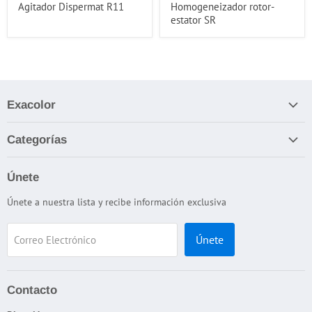
Agitador Dispermat R11
Homogeneizador rotor-
estator SR
Exacolor
Nosotros
Categorías
Términos y Condiciones
Apariencia
Política de devolución / reembolso
Únete
Cabinas de Iluminación
Términos del servicio
Únete a nuestra lista y recibe información exclusiva
Color
Política de reembolso
Dispersión
Únete
Correo Electrónico
DJH
Espesor
Flamabilidad
Contacto
Interperismo