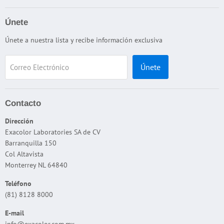
Términos y Condiciones
Apariencia
Política de devolución / reembolso
Únete
Cabinas de Iluminación
Términos del servicio
Únete a nuestra lista y recibe información exclusiva
Color
Política de reembolso
Dispersión
Únete
Correo Electrónico
DJH
Espesor
Flamabilidad
Contacto
Interperismo
Dirección
Exacolor Laboratories SA de CV
Microscopios
Barranquilla 150
Pruebas Físicas
Col Altavista
Taber
Monterrey NL 64840
Temperatura
Teléfono
Tensión de la Superficie
(81) 8128 8000
E-mail